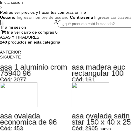
Inicia sesión
×
Podrás ver precios y hacer tus compras online
Usuario
Contraseña
Nuestra Empresa
Dónde estamos
Ir a mi sesión
QUINCALLERIA
CONSTRUCCION
TAPICERIA
ELE
Ir a ver carro de compras
0
ASAS Y TIRADORES
249
productos en esta categoría
ANTERIOR
SIGUENTE
asa 1 aluminio crom
asa madera euc
75940 96
rectangular 100
Cód: 2077
Cód: 161
asa ovalada
asa ovalada satin
economica de 96
star 150 x 40 x 25
Cód: 453
Cód: 2905
nuevo