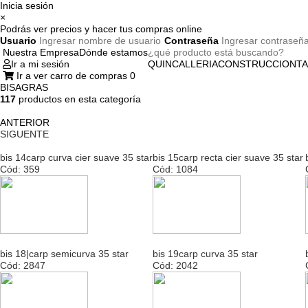
Inicia sesión
×
Podrás ver precios y hacer tus compras online
Usuario
Contraseña
Nuestra Empresa
Dónde estamos
Ir a mi sesión
QUINCALLERIA
CONSTRUCCION
TA
Ir a ver carro de compras
0
BISAGRAS
117
productos en esta categoría
ANTERIOR
SIGUENTE
bis 14carp curva cier suave 35 star
bis 15carp recta cier suave 35 star
Cód: 359
Cód: 1084
bis 18|carp semicurva 35 star
bis 19carp curva 35 star
Cód: 2847
Cód: 2042